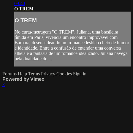
09:40
O TREM
O TREM
No curta-metragem "O TREM", Juliana, uma brasileira
tímida em Paris, vivencia um encontro improvável com
Barbara, desencadeando um romance lésbico cheio de humor
e identidade. Entre a confusão de entender uma conversa
alheia e a fantasia de um romance idealizado, Juliana navega
pela dualidade de ...
Forums
Help
Terms
Privacy
Cookies
Sign in
Powered by Vimeo
×